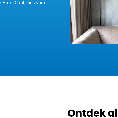
or FreekCool, kies voor
Ontdek al