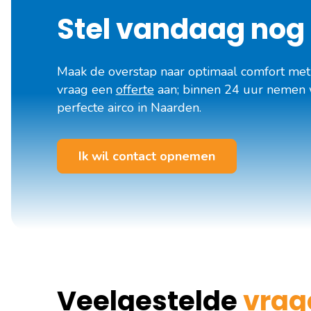
Stel vandaag nog 
Maak de overstap naar optimaal comfort met 
vraag een
offerte
aan; binnen 24 uur nemen we
perfecte airco in Naarden.
Ik wil contact opnemen
Veelgestelde
vrag