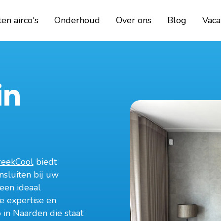
en airco's
Onderhoud
Over ons
Blog
Vaca
in
reekCool
biedt
ansluiten bij uw
een ideaal
e expertise en
 in Naarden die staat