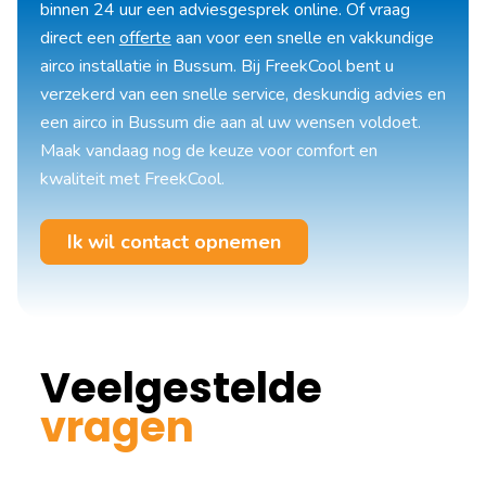
binnen 24 uur een adviesgesprek online. Of vraag
direct een
offerte
aan voor een snelle en vakkundige
airco installatie in Bussum. Bij FreekCool bent u
verzekerd van een snelle service, deskundig advies en
een airco in Bussum die aan al uw wensen voldoet.
Maak vandaag nog de keuze voor comfort en
kwaliteit met FreekCool.
Ik wil contact opnemen
Veelgestelde
vragen